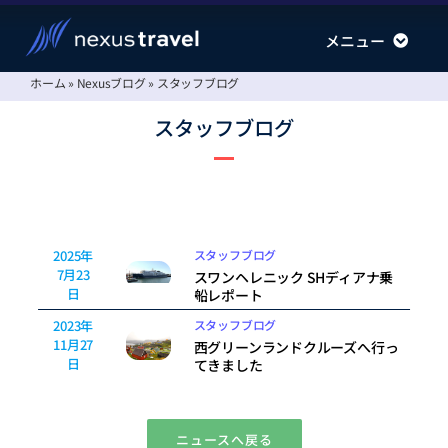
Skip
メニュー
メニュー
to
content
ホーム
»
Nexusブログ
»
スタッフブログ
南極旅行
南極旅行
スタッフブログ
北極旅行
北極旅行
運航会社
運航会社
情報ステーション
情報ステーション
会社案内
会社案内
スタッフブログ
2025年
7月23
スワンヘレニック SHディアナ乗
日
船レポート
スタッフブログ
2023年
11月27
西グリーンランドクルーズへ行っ
日
てきました
ニュースへ戻る