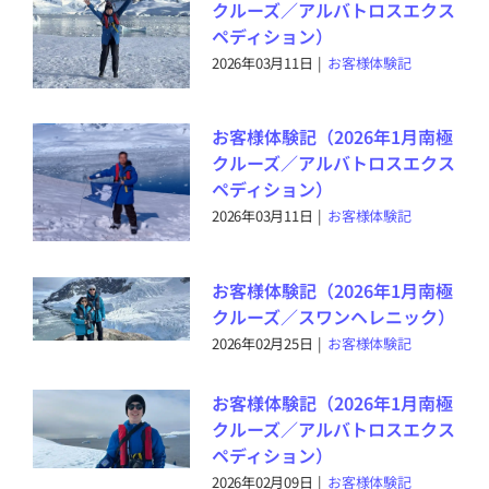
クルーズ／アルバトロスエクス
ペディション）
2026年03月11日
|
お客様体験記
お客様体験記（2026年1月南極
クルーズ／アルバトロスエクス
ペディション）
2026年03月11日
|
お客様体験記
お客様体験記（2026年1月南極
クルーズ／スワンヘレニック）
2026年02月25日
|
お客様体験記
お客様体験記（2026年1月南極
クルーズ／アルバトロスエクス
ペディション）
2026年02月09日
|
お客様体験記