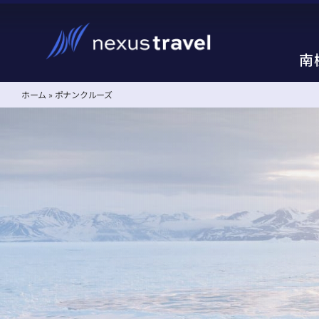
Skip
to
content
南
南
ホーム
»
ポナンクルーズ
南極クルーズ、南極旅行
南極クルーズ、南極旅行
失敗しない南極旅行の選
失敗しない南極旅行の選