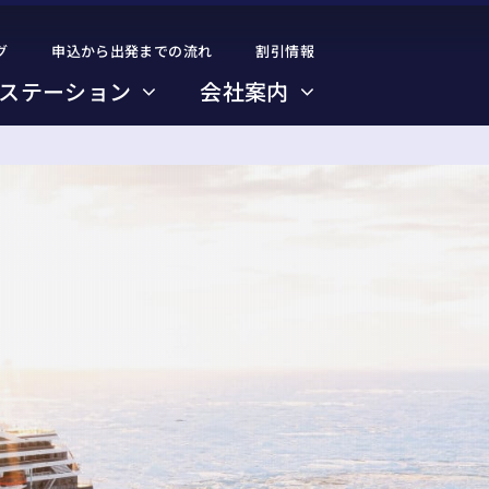
グ
グ
申込から出発までの流れ
申込から出発までの流れ
割引情報
割引情報
ステーション
ステーション
会社案内
会社案内