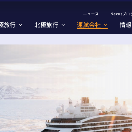
ニュース
ニュース
Nexusブロ
Nexusブロ
極旅行
極旅行
北極旅行
北極旅行
運航会社
運航会社
情報
情報
のコース一覧
のコース一覧
び方のポイント
び方のポイント