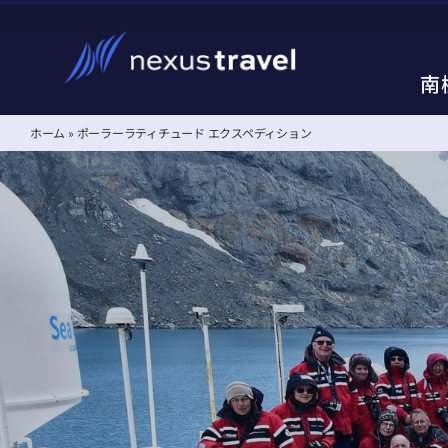
Skip
to
content
南
南
ホーム
»
ポーラーラティチュード エクスペディション
南極クルーズ、南極旅行
南極クルーズ、南極旅行
失敗しない南極旅行の選
失敗しない南極旅行の選