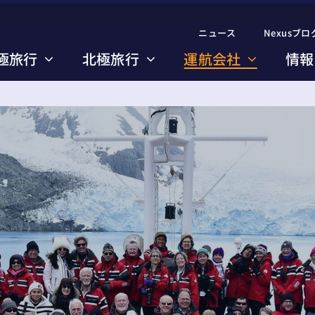
ニュース
ニュース
Nexusブロ
Nexusブロ
極旅行
極旅行
北極旅行
北極旅行
運航会社
運航会社
情報
情報
のコース一覧
のコース一覧
び方のポイント
び方のポイント