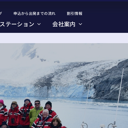
グ
グ
申込から出発までの流れ
申込から出発までの流れ
割引情報
割引情報
ステーション
ステーション
会社案内
会社案内