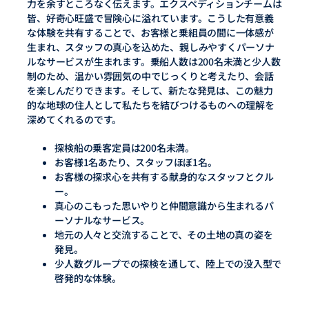
力を余すところなく伝えます。エクスペディションチームは
皆、好奇心旺盛で冒険心に溢れています。こうした有意義
な体験を共有することで、お客様と乗組員の間に一体感が
生まれ、スタッフの真心を込めた、親しみやすくパーソナ
ルなサービスが生まれます。乗船人数は200名未満と少人数
制のため、温かい雰囲気の中でじっくりと考えたり、会話
を楽しんだりできます。そして、新たな発見は、この魅力
的な地球の住人として私たちを結びつけるものへの理解を
深めてくれるのです。
探検船の乗客定員は200名未満。
お客様1名あたり、スタッフほぼ1名。
お客様の探求心を共有する献身的なスタッフとクル
ー。
真心のこもった思いやりと仲間意識から生まれるパ
ーソナルなサービス。
地元の人々と交流することで、その土地の真の姿を
発見。
少人数グループでの探検を通して、陸上での没入型で
啓発的な体験。