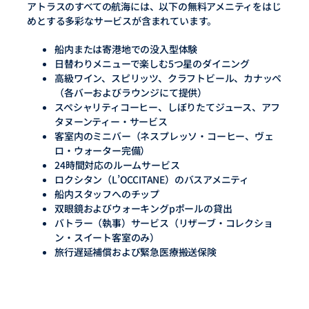
アトラスのすべての航海には、以下の無料アメニティをはじ
めとする多彩なサービスが含まれています。
船内または寄港地での没入型体験
日替わりメニューで楽しむ5つ星のダイニング
高級ワイン、スピリッツ、クラフトビール、カナッペ
（各バーおよびラウンジにて提供）
スペシャリティコーヒー、しぼりたてジュース、アフ
タヌーンティー・サービス
客室内のミニバー（ネスプレッソ・コーヒー、ヴェ
ロ・ウォーター完備）
24時間対応のルームサービス
ロクシタン（L’OCCITANE）のバスアメニティ
船内スタッフへのチップ
双眼鏡およびウォーキングpポールの貸出
バトラー（執事）サービス（リザーブ・コレクショ
ン・スイート客室のみ）
旅行遅延補償および緊急医療搬送保険