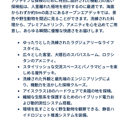
アクティブな探検のために特別に設計された機動力の高い
探検船は、人里離れた極地を航行するのに最適です。海面
からわずか約9mの高さにあるオープンエアデッキでは、景
色や野生動物を間近に見ることができます。洗練された料
理から、プレミアムドリンク、アメニティを心を込めてご用
意し、あらゆる瞬間に優雅な快適さをお届けします。
ゆったりとした洗練されたラグジュアリーなライフ
スタイル。
広々とした客室、大理石のスパバスルーム、ロクシ
タンのアメニティ。
スタイリッシュな交流スペースとパノラマビューを楽
しめる屋外デッキ。
洗練された外観と最先端のエンジニアリングによ
り、機動力を活かした探検クルーズ。
アイスクラス1Bのハードウェアで未踏の地を探検。
繊細な生態系を保護するためのハイブリッド電力お
よび動的測位システム搭載。
環境を乱すことなく野生動物を観察できる、静音ハ
イドロジェット推進システムを装備。