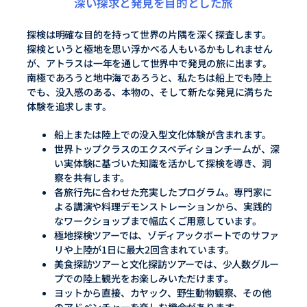
深い探求と発見を目的とした旅
探検は明確な目的を持って世界の片隅を深く探査します。
探検というと極地を思い浮かべる人もいるかもしれません
が、アトラスは一年を通して世界中で発見の旅に出ます。
南極であろうと地中海であろうと、私たちは船上でも陸上
でも、没入感のある、本物の、そして新たな発見に満ちた
体験を追求します。
船上または陸上での没入型文化体験が含まれます。
世界トップクラスのエクスペディションチームが、深
い実体験に基づいた知識を活かして探検を導き、洞
察を共有します。
各旅行先に合わせた充実したプログラム。専門家に
よる講演や料理デモンストレーションから、実践的
なワークショップまで幅広くご用意しています。
極地探検ツアーでは、ゾディアックボートでのサファ
リや上陸が1日に最大2回含まれています。
美食探訪ツアーと文化探訪ツアーでは、少人数グルー
プでの陸上観光をお楽しみいただけます。
ヨットから直接、カヤック、野生動物観察、その他
のアドベンチャーを楽しむ機会があります。