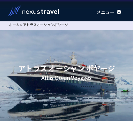
Skip
メニュー
メニュー
to
content
ホーム
»
アトラスオーシャンボヤージ
南極旅行
南極旅行
北極旅行
北極旅行
運航会社
運航会社
情報ステーション
情報ステーション
アトラス オーシャン ボヤージ
会社案内
会社案内
Atlas Ocean Voyages