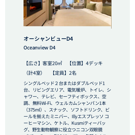
オーシャンビューD4
Oceanview D4
【広さ】客室20㎡ 【位置】4デッキ
（計4室） 【定員】2名
シングルベッド２台またはダブルベッド1
台、リビングエリア、電気暖炉、トイレ、シ
ャワー、テレビ、セーフティボックス、空
調、無料Wi-Fi、ウェルカムシャンパン1本
（375ml）、スナック、ソフトドリンク、ビ
ールを揃えたミニバー、Illyエスプレッソ コ
ーヒーマシン、ケトル、Kusmiティーバッ
グ、野生動物観察に役立つニコン双眼鏡