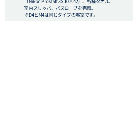
（Nikon Prostaff 3S 10×42）、各種タオル、
室内スリッパ、バスローブを完備。
※D4とM4は同じタイプの客室です。
●SHディアナ客室紹介
SHディアナの詳細ページはこちら
オーシャンビューD4
オーシャンビューM4
バルコニ