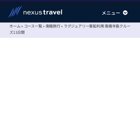
Skip
メニュー
メニュー
to
content
ホーム
»
コース一覧
»
南極旅行
»
ラグジュアリー客船利用 南極半島クルー
南極旅行
南極旅行
ズ11日間
北極旅行
北極旅行
運航会社
運航会社
情報ステーション
情報ステーション
会社案内
会社案内