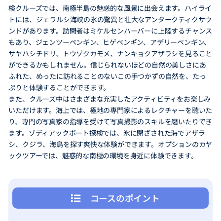
検クルーズでは、南極半島の魅惑的な風景に出会えます。ハイライ
トには、ジェラルシ海峡の氷の驚異と壮大なアンタークティクサウ
ンドがあります。訪問者はミケルセンハーバーに上陸するチャンス
もあり、ジェンツーペンギン、ヒゲペンギン、アデリーペンギン、
サヤハシチドリ、トウゾクカモメ、ナンキョクアザラシを見ること
ができるかもしれません。信じられないほどの自然の美しさにあ
ふれた、めったに訪れることのないこの手つかずの自然を、たっ
ぷりと体験することができます。
また、クルーズ中はさまざまな充実したアクティビティをお楽しみ
いただけます。海上では、極地の専門家によるレクチャーを聴いた
り、専門の写真家の指導を受けて写真撮影のスキルを磨いたりでき
ます。ゾディアックボート探検では、氷に閉ざされた海でアザラ
シ、クジラ、海鳥を探す爽快な体験ができます。オプションのカヤ
ックツアーでは、魅惑的な南極の環境を身近に体験できます。
コースのポイント