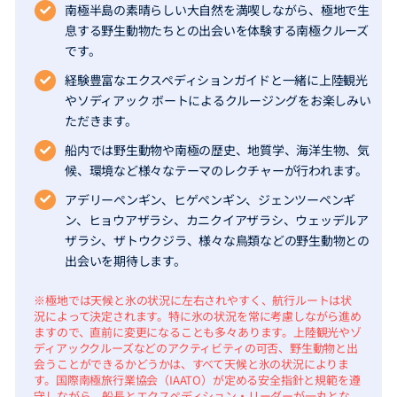
南極半島の素晴らしい大自然を満喫しながら、極地で生
息する野生動物たちとの出会いを体験する南極クルーズ
です。
経験豊富なエクスペディションガイドと一緒に上陸観光
やソディアック ボートによるクルージングをお楽しみい
ただきます。
船内では野生動物や南極の歴史、地質学、海洋生物、気
候、環境など様々なテーマのレクチャーが行われます。
アデリーペンギン、ヒゲペンギン、ジェンツーペンギ
ン、ヒョウアザラシ、カニクイアザラシ、ウェッデルア
ザラシ、ザトウクジラ、様々な鳥類などの野生動物との
出会いを期待します。
※極地では天候と氷の状況に左右されやすく、航行ルートは状
況によって決定されます。特に氷の状況を常に考慮しながら進め
ますので、直前に変更になることも多々あります。上陸観光やゾ
ディアッククルーズなどのアクティビティの可否、野生動物と出
会うことができるかどうかは、すべて天候と氷の状況によりま
す。国際南極旅行業協会（IAATO）が定める安全指針と規範を遵
守しながら、船長とエクスペディション・リーダーが一丸とな