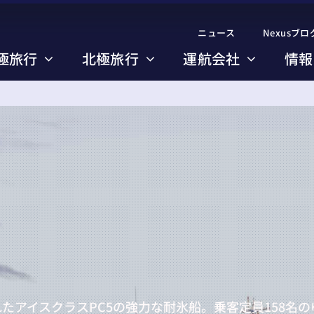
ニュース
ニュース
Nexusブロ
Nexusブロ
極旅行
極旅行
北極旅行
北極旅行
運航会社
運航会社
情報
情報
のコース一覧
のコース一覧
び方のポイント
び方のポイント
たアイスクラスPC5の強力な耐氷船。乗客定員158名