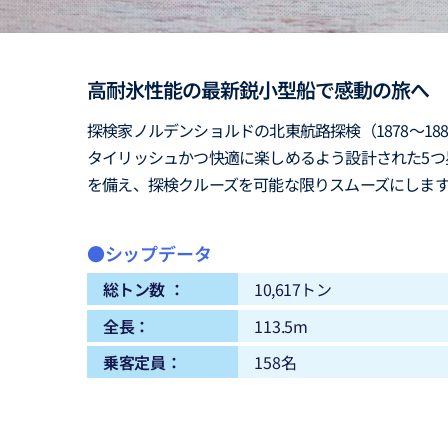
高耐氷性能の最新鋭小型船で感動の旅へ
探検家ノルデンショルドの北東航路探検（1878～1
タイリッシュかつ快適に楽しめるよう設計された5つ
を備え、探検クルーズを可能な限りスムーズにします
●シップデータ
総トン数 ：
10,617トン
全長：
113.5m
乗客定員：
158名