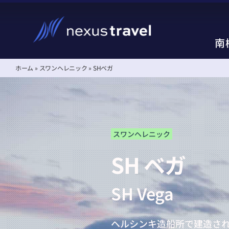
Skip
to
content
南
南
ホーム
»
スワンヘレニック
»
SHベガ
南極クルーズ、南極旅行
南極クルーズ、南極旅行
失敗しない南極旅行の選
失敗しない南極旅行の選
スワンヘレニック
SH ベガ
SH Vega
ヘルシンキ造船所で建造され