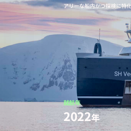
アリーな船内かつ探検に特
就航年
2022
年