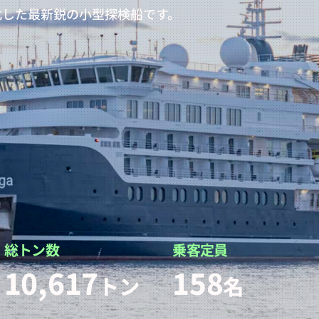
化した最新鋭の小型探検船です。
総トン数
乗客定員
10,617
158
トン
名