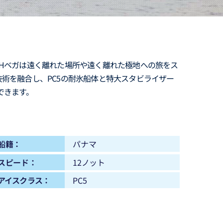
。SHベガは遠く離れた場所や遠く離れた極地への旅をス
術を融合し、PC5の耐氷船体と特大スタビライザー
できます。
船籍：
パナマ
スピード：
12ノット
アイスクラス：
PC5