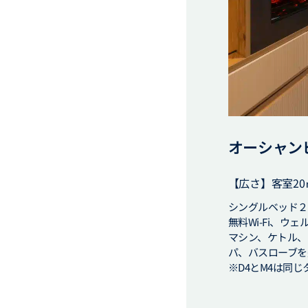
オーシャン
【広さ】客室2
シングルベッド２
無料Wi-Fi、ウ
マシン、ケトル、K
パ、バスローブを
※D4とM4は同