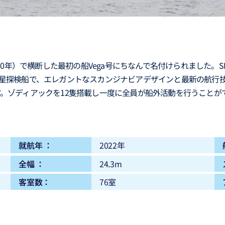
880年）で横断した最初の船Vega号にちなんで名付けられました
星探検船で、エレガントなスカンジナビアデザインと最新の航行技
。ゾディアックを12隻搭載し一度に全員が船外活動を行うことが
就航年 ：
2022年
全幅 ：
24.3m
客室数：
76室