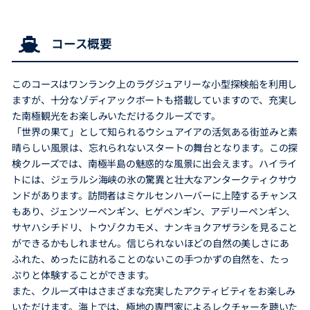
コース概要
このコースはワンランク上のラグジュアリーな小型探検船を利用し
ますが、十分なゾディアックボートも搭載していますので、充実し
た南極観光をお楽しみいただけるクルーズです。
「世界の果て」として知られるウシュアイアの活気ある街並みと素
晴らしい風景は、忘れられないスタートの舞台となります。この探
検クルーズでは、南極半島の魅惑的な風景に出会えます。ハイライ
トには、ジェラルシ海峡の氷の驚異と壮大なアンタークティクサウ
ンドがあります。訪問者はミケルセンハーバーに上陸するチャンス
もあり、ジェンツーペンギン、ヒゲペンギン、アデリーペンギン、
サヤハシチドリ、トウゾクカモメ、ナンキョクアザラシを見ること
ができるかもしれません。信じられないほどの自然の美しさにあ
ふれた、めったに訪れることのないこの手つかずの自然を、たっ
ぷりと体験することができます。
また、クルーズ中はさまざまな充実したアクティビティをお楽しみ
いただけます。海上では、極地の専門家によるレクチャーを聴いた