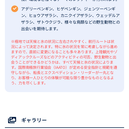
アデリーペンギン、ヒゲペンギン、ジェンツーペンギ
ン、ヒョウアザラシ、カニクイアザラシ、ウェッデルア
ザラシ、ザトウクジラ、様々な鳥類などの野生動物との
出会いを期待します。
※極地では天候と氷の状況に左右されやすく、航行ルートは状
況によって決定されます。特に氷の状況を常に考慮しながら進め
ますので、直前に変更になることも多々あります。上陸観光やゾ
ディアッククルーズなどのアクティビティの可否、野生動物と出
会うことができるかどうかは、すべて天候と氷の状況によりま
す。国際南極旅行業協会（IAATO）が定める安全指針と規範を遵
守しながら、船長とエクスペディション・リーダーが一丸とな
り、お客様一人ひとりの体験が可能な限り豊かなものとなるよ
う、力を尽くします。
ギャラリー