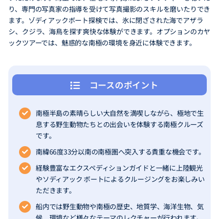
り、専門の写真家の指導を受けて写真撮影のスキルを磨いたりでき
ます。ゾディアックボート探検では、氷に閉ざされた海でアザラ
シ、クジラ、海鳥を探す爽快な体験ができます。オプションのカヤ
ックツアーでは、魅惑的な南極の環境を身近に体験できます。
コースのポイント
南極半島の素晴らしい大自然を満喫しながら、極地で生
息する野生動物たちとの出会いを体験する南極クルーズ
です。
南緯66度33分以南の南極圏へ突入する貴重な機会です。
経験豊富なエクスペディションガイドと一緒に上陸観光
やソディアック ボートによるクルージングをお楽しみい
ただきます。
船内では野生動物や南極の歴史、地質学、海洋生物、気
候、環境など様々なテーマのレクチャーが行われます。