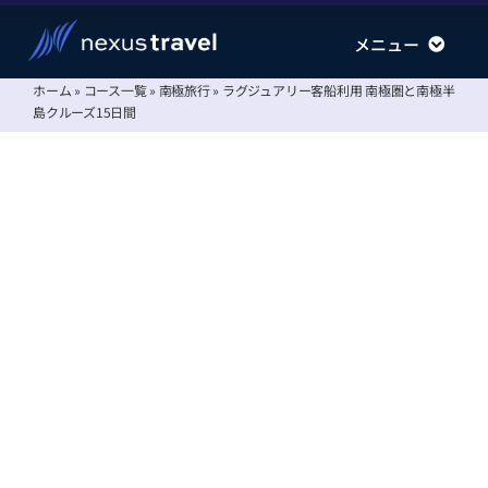
Skip
メニュー
メニュー
to
content
ホーム
»
コース一覧
»
南極旅行
»
ラグジュアリー客船利用 南極圏と南極半
南極旅行
南極旅行
島クルーズ15日間
北極旅行
北極旅行
運航会社
運航会社
情報ステーション
情報ステーション
会社案内
会社案内