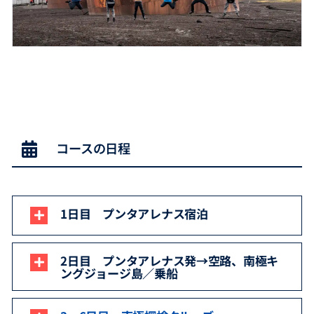
コースの日程
1日目 プンタアレナス宿泊
2日目 プンタアレナス発→空路、南極キ
ングジョージ島／乗船