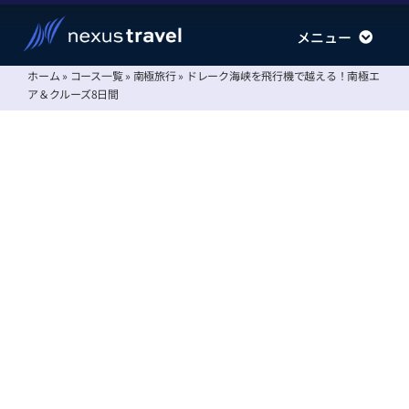
Skip
メニュー
メニュー
to
content
ホーム
»
コース一覧
»
南極旅行
»
ドレーク海峡を飛行機で越える！南極エ
南極旅行
南極旅行
ア＆クルーズ8日間
北極旅行
北極旅行
運航会社
運航会社
情報ステーション
情報ステーション
会社案内
会社案内