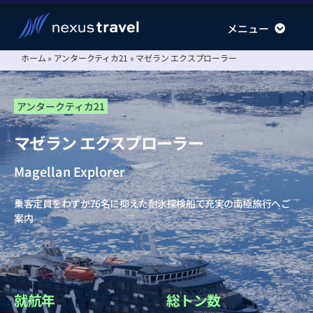
Skip
メニュー
メニュー
to
content
ホーム
»
アンタークティカ21
»
マゼラン エクスプローラー
南極旅行
南極旅行
北極旅行
北極旅行
アンタークティカ21
運航会社
運航会社
マゼラン エクスプローラー
情報ステーション
情報ステーション
Magellan Explorer
会社案内
会社案内
乗客定員をわずか76名に抑えた耐氷探検船で充実の南極旅行へご
案内
就航年
総トン数