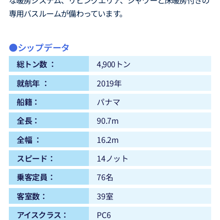
な暖房システム、リビングエリア、シャワーと床暖房付きの
専用バスルームが備わっています。
●シップデータ
総トン数 ：
4,900トン
就航年 ：
2019年
船籍：
パナマ
全長：
90.7m
全幅 ：
16.2m
スピード：
14ノット
乗客定員：
76名
客室数：
39室
アイスクラス：
PC6