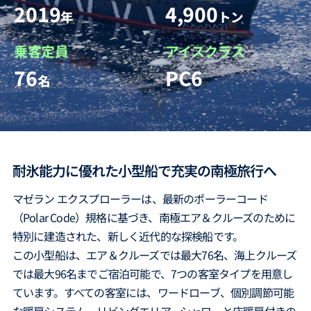
2019
4,900
年
トン
乗客定員
アイスクラス
76
PC6
名
耐氷能力に優れた小型船で充実の南極旅行へ
マゼラン エクスプローラーは、最新のポーラーコード
（Polar Code）規格に基づき、南極エア＆クルーズのために
特別に建造された、新しく近代的な探検船です。
この小型船は、エア＆クルーズでは最大76名、海上クルーズ
では最大96名までご宿泊可能で、7つの客室タイプを用意し
ています。すべての客室には、ワードローブ、個別調節可能