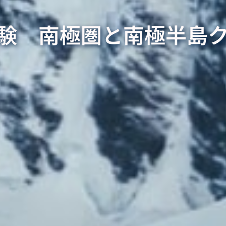
験 南極圏と南極半島ク