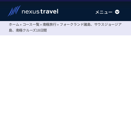
Skip
メニュー
メニュー
to
content
ホーム
»
コース一覧
»
南極旅行
»
フォークランド諸島、サウスジョージア
南極旅行
南極旅行
島、南極クルーズ18日間
北極旅行
北極旅行
運航会社
運航会社
情報ステーション
情報ステーション
会社案内
会社案内