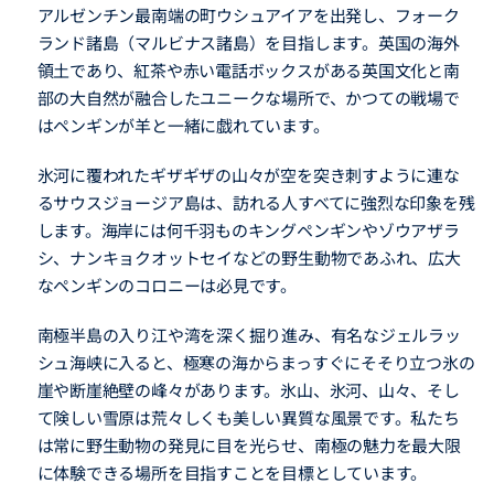
アルゼンチン最南端の町ウシュアイアを出発し、フォーク
ランド諸島（マルビナス諸島）を目指します。英国の海外
領土であり、紅茶や赤い電話ボックスがある英国文化と南
部の大自然が融合したユニークな場所で、かつての戦場で
はペンギンが羊と一緒に戯れています。
氷河に覆われたギザギザの山々が空を突き刺すように連な
るサウスジョージア島は、訪れる人すべてに強烈な印象を残
します。海岸には何千羽ものキングペンギンやゾウアザラ
シ、ナンキョクオットセイなどの野生動物であふれ、広大
なペンギンのコロニーは必見です。
南極半島の入り江や湾を深く掘り進み、有名なジェルラッ
シュ海峡に入ると、極寒の海からまっすぐにそそり立つ氷の
崖や断崖絶壁の峰々があります。氷山、氷河、山々、そし
て険しい雪原は荒々しくも美しい異質な風景です。私たち
は常に野生動物の発見に目を光らせ、南極の魅力を最大限
に体験できる場所を目指すことを目標としています。