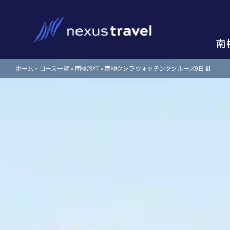
Skip
to
content
南
南
ホーム
»
コース一覧
»
南極旅行
»
南極クジラウォッチングクルーズ9日間
南極クルーズ、南極旅行
南極クルーズ、南極旅行
失敗しない南極旅行の選
失敗しない南極旅行の選