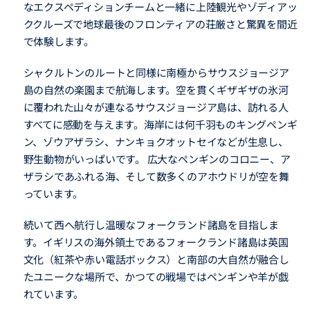
なエクスペディションチームと一緒に上陸観光やゾディアッ
ククルーズで地球最後のフロンティアの荘厳さと驚異を間近
で体験します。
シャクルトンのルートと同様に南極からサウスジョージア
島の自然の楽園まで航海します。空を貫くギザギザの氷河
に覆われた山々が連なるサウスジョージア島は、訪れる人
すべてに感動を与えます。海岸には何千羽ものキングペンギ
ン、ゾウアザラシ、ナンキョクオットセイなどが生息し、
野生動物がいっぱいです。 広大なペンギンのコロニー、ア
ザラシであふれる海、そして数多くのアホウドリが空を舞
っています。
続いて西へ航行し温暖なフォークランド諸島を目指しま
す。イギリスの海外領土であるフォークランド諸島は英国
文化（紅茶や赤い電話ボックス）と南部の大自然が融合し
たユニークな場所で、かつての戦場ではペンギンや羊が戯
れています。