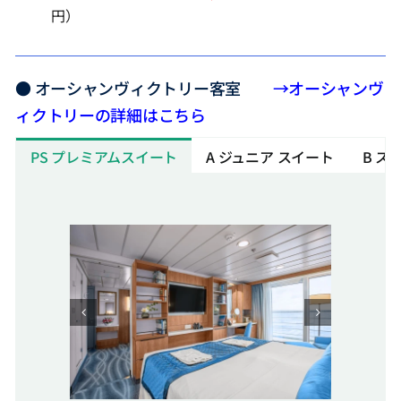
円）
● オーシャンヴィクトリー客室
→オーシャンヴ
ィクトリーの詳細はこちら
PS プレミアムスイート
A ジュニア スイート
B ス