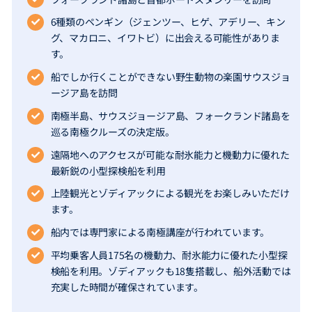
6種類のペンギン（ジェンツー、ヒゲ、アデリー、キン
グ、マカロニ、イワトビ）に出会える可能性がありま
す。
船でしか行くことができない野生動物の楽園サウスジョ
ージア島を訪問
南極半島、サウスジョージア島、フォークランド諸島を
巡る南極クルーズの決定版。
遠隔地へのアクセスが可能な耐氷能力と機動力に優れた
最新鋭の小型探検船を利用
上陸観光とゾディアックによる観光をお楽しみいただけ
ます。
船内では専門家による南極講座が行われています。
平均乗客人員175名の機動力、耐氷能力に優れた小型探
検船を利用。ゾディアックも18隻搭載し、船外活動では
充実した時間が確保されています。