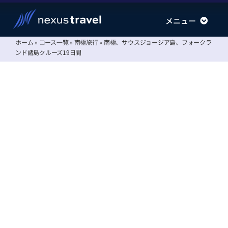
Skip
メニュー
メニュー
to
content
ホーム
»
コース一覧
»
南極旅行
»
南極、サウスジョージア島、フォークラ
南極旅行
南極旅行
ンド諸島クルーズ19日間
北極旅行
北極旅行
運航会社
運航会社
情報ステーション
情報ステーション
会社案内
会社案内