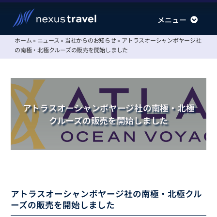
Skip
メニュー
メニュー
to
content
ホーム
»
ニュース
»
当社からのお知らせ
»
アトラスオーシャンボヤージ社
南極旅行
南極旅行
の南極・北極クルーズの販売を開始しました
北極旅行
北極旅行
運航会社
運航会社
情報ステーション
情報ステーション
アトラスオーシャンボヤージ社の南極・北極
クルーズの販売を開始しました
会社案内
会社案内
アトラスオーシャンボヤージ社の南極・北極クル
ーズの販売を開始しました